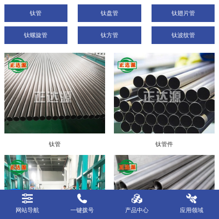
钛管
钛盘管
钛翅片管
钛螺旋管
钛方管
钛波纹管
钛管
钛管件
网站导航
一键拨号
产品中心
应用领域