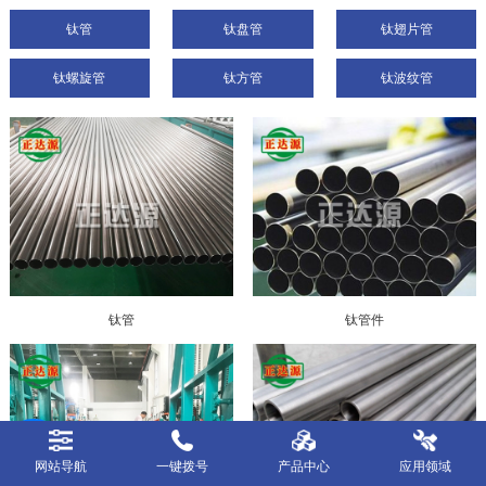
钛管
钛盘管
钛翅片管
钛螺旋管
钛方管
钛波纹管
钛管
钛管件
网站导航
一键拨号
产品中心
应用领域